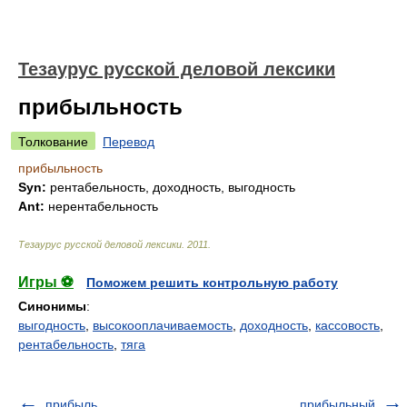
Тезаурус русской деловой лексики
прибыльность
Толкование
Перевод
прибыльность
Syn:
рентабельность, доходность, выгодность
Ant:
нерентабельность
Тезаурус русской деловой лексики
.
2011
.
Игры ⚽
Поможем решить контрольную работу
Синонимы
:
выгодность
,
высокооплачиваемость
,
доходность
,
кассовость
,
рентабельность
,
тяга
прибыль
прибыльный